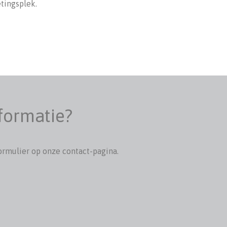
tingsplek.
nformatie?
formulier op onze contact-pagina.