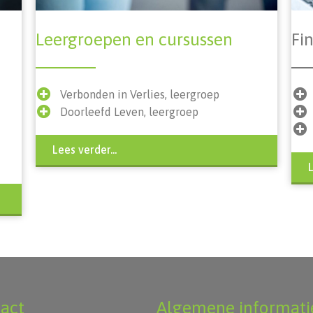
Fi
Leergroepen en cursussen
Verbonden in Verlies, leergroep
Doorleefd Leven, leergroep
Lees verder...
L
act
Algemene informati