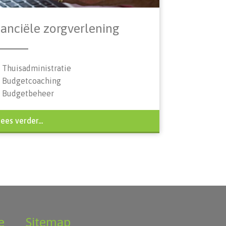
nanciële zorgverlening
Thuisadministratie
Budgetcoaching
Budgetbeheer
ees verder...
e
Sitemap