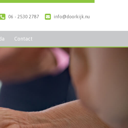
06 - 2530 2787
info@doorkijk.nu
da
Contact