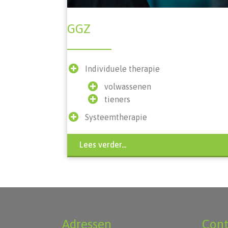
GGZ
Individuele therapie
volwassenen
tieners
Systeemtherapie
Lees verder...
Adressen
Cont